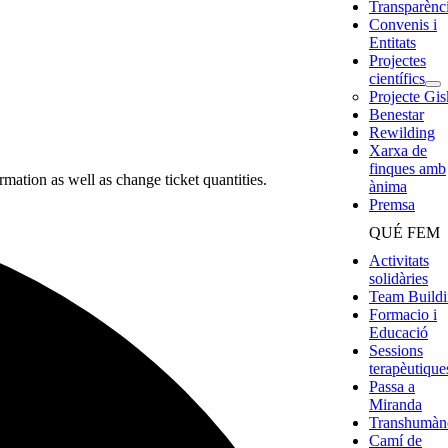
Transparènc
Convenis i
Entitats
Projectes
científics
Projecte Gis
Benestar
Rewilding
Xarxa de
finques amb
rmation as well as change ticket quantities.
ànima
Premsa
QUÉ FEM
Activitats
solidàries
Team Build
Formacio i
Educació
Sessions
terapèutique
Passa a
Miranda
Transhumàn
Camí de