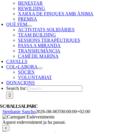
BENESTAR
REWILDING
XARXA DE FINQUES AMB ÀNIMA
PREMSA
QUÈ FEM
ACTIVITATS SOLIDÀRIES
TEAM BUILDING
SESSIONS TERAPÈUTIQUES
PASSA A MIRANDA
TRANSHUMÀNCIA
CAMÍ DE MARINA
CAVALLS
COL•LABORA
SÒCIES
VOLUNTARIAT
DONACIONS
Search for:
S CAVALLS AL PARC
Stephanie Sancho
2026-08-06T00:00:00+02:00
Aquest esdeveniment ja ha passat.
×