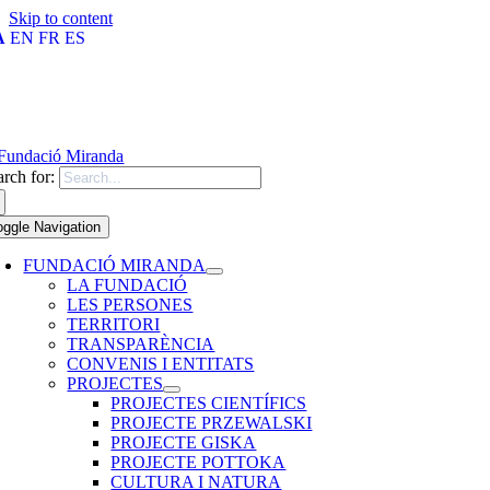
Skip to content
A
EN
FR
ES
arch for:
oggle Navigation
FUNDACIÓ MIRANDA
LA FUNDACIÓ
LES PERSONES
TERRITORI
TRANSPARÈNCIA
CONVENIS I ENTITATS
PROJECTES
PROJECTES CIENTÍFICS
PROJECTE PRZEWALSKI
PROJECTE GISKA
PROJECTE POTTOKA
CULTURA I NATURA