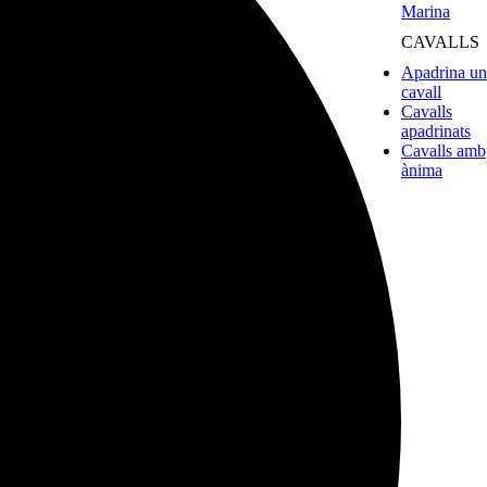
Marina
CAVALLS
Apadrina un
cavall
Cavalls
apadrinats
Cavalls amb
ànima