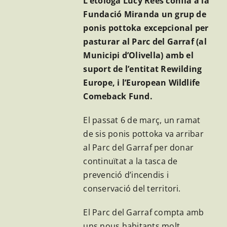
L’etòloga Lucy Rees confia a la
for:
Fundació Miranda un grup de
ponis pottoka excepcional per
pasturar al Parc del Garraf (al
Municipi d’Olivella) amb el
suport de l’entitat Rewilding
Europe, i l’European Wildlife
Comeback Fund.
El passat 6 de març, un ramat
de sis ponis pottoka va arribar
al Parc del Garraf per donar
continuïtat a la tasca de
prevenció d’incendis i
conservació del territori.
El Parc del Garraf compta amb
uns nous habitants molt