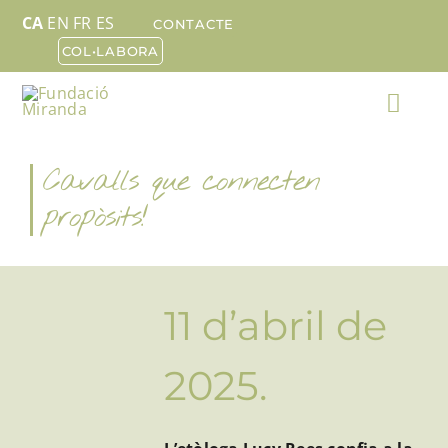
Skip
CA
EN
FR
ES
CONTACTE
to
COL•LABORA
content
Togg
Navi
Cavalls que connecten
FUNDACIÓ MIRANDA
propòsits!
QUÈ FEM
CAVALLS
11 d’abril de
COL•LABORA
2025.
DONACIONS
Search