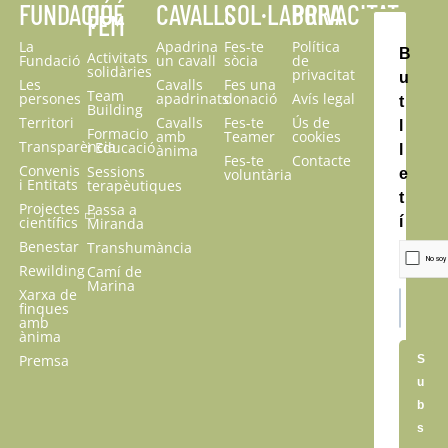
FUNDACIÓ
QUÉ
CAVALLS
COL·LABORA
PRIVACITAT
FEM
La
Apadrina
Fes-te
Política
B
Activitats
Fundació
un cavall
sòcia
de
solidàries
privacitat
u
Les
Cavalls
Fes una
Team
persones
apadrinats
donació
Avís legal
t
Building
Territori
Cavalls
Fes-te
Ús de
l
Formacio
amb
Teamer
cookies
Transparència
i Educació
ànima
l
Fes-te
Contacte
Convenis
Sessions
voluntària
e
i Entitats
terapèutiques
t
Projectes
Passa a
científics
í
Miranda
Benestar
Transhumància
Rewilding
Camí de
Marina
Xarxa de
finques
amb
ànima
Premsa
S
u
b
s